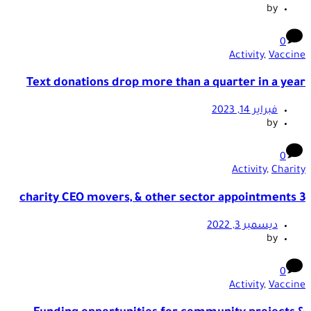
Act
Text donations drop more than a quarte
Ac
2
Act