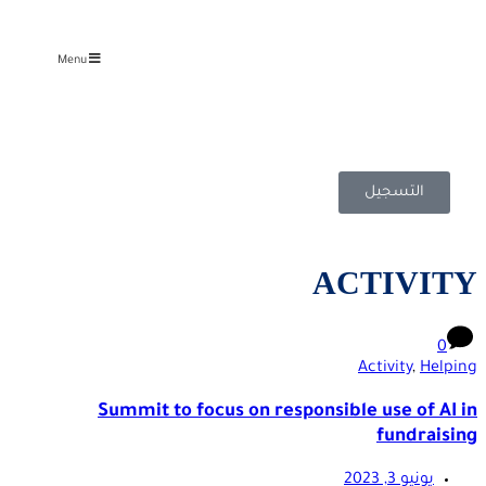
Menu
ل
ACT
Act
Summit to focus on responsible u