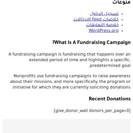
الدخول
لات
لتعليقات
WordPr
What Is A Fundraisin
A fundraising campaign is fundraising that ha
extended period of time and highligh
predet
Nonprofits use fundraising campaigns to ra
about their missions, and more specifically, t
initiative for which they are currently solicit
Recen